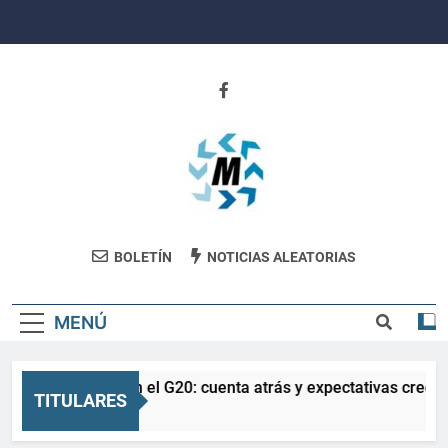
Saltar
al
contenido
Revista
BOLETÍN
NOTICIAS ALEATORIAS
Movimiento
MENÚ
La Salud en el G20: cuenta atrás y expectativas crecien
TITULARES
3 Meses Atrás