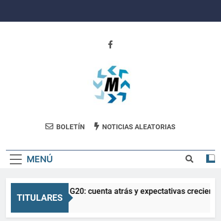
Saltar
al
contenido
Revista
BOLETÍN
NOTICIAS ALEATORIAS
Movimiento
MENÚ
La Salud en el G20: cuenta atrás y expectativas crecientes
TITULARES
3 Meses Atrás