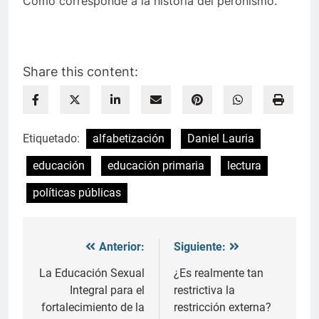
Como corresponde a la historia del peronismo.
Share this content:
Etiquetado:
alfabetización
Daniel Lauria
educación
educación primaria
lectura
políticas públicas
Anterior:
Siguiente:
Navegación
de
La Educación Sexual
¿Es realmente tan
Integral para el
restrictiva la
entradas
fortalecimiento de la
restricción externa?