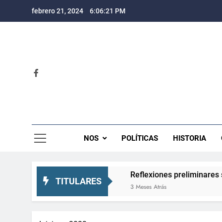
Saltar
febrero 21, 2024
6:06:22 PM
al
contenido
Rev
NOS
POLÍTICAS
HISTORIA
pectativas crecientes
Reflexiones preliminares sobre el
TITULARES
3 Meses Atrás