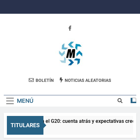
Saltar
al
contenido
Revista
BOLETÍN
NOTICIAS ALEATORIAS
Movimiento
MENÚ
La Salud en el G20: cuenta atrás y expectativas crecien
TITULARES
3 Meses Atrás