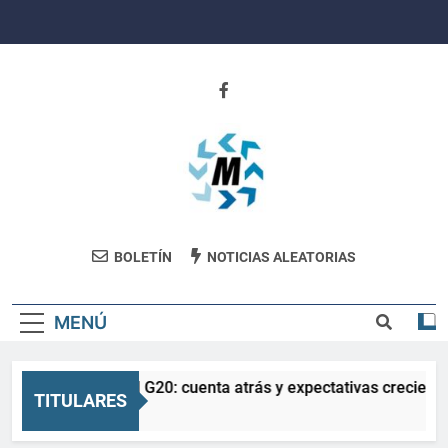
Saltar
al
contenido
Revista
BOLETÍN
NOTICIAS ALEATORIAS
Movimiento
MENÚ
La Salud en el G20: cuenta atrás y expectativas creciente
TITULARES
3 Meses Atrás