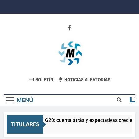
Saltar
al
contenido
Revista
BOLETÍN
NOTICIAS ALEATORIAS
Movimiento
MENÚ
La Salud en el G20: cuenta atrás y expectativas creciente
TITULARES
3 Meses Atrás