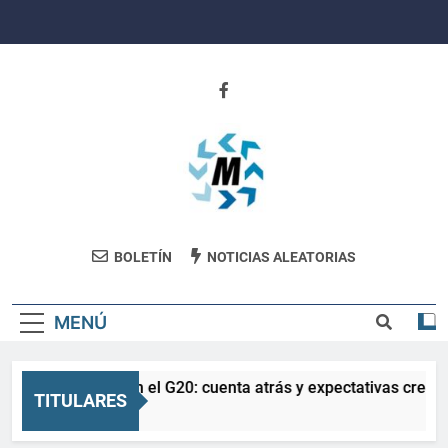
Saltar
al
contenido
Revista
BOLETÍN
NOTICIAS ALEATORIAS
Movimiento
MENÚ
La Salud en el G20: cuenta atrás y expectativas crecie
TITULARES
3 Meses Atrás