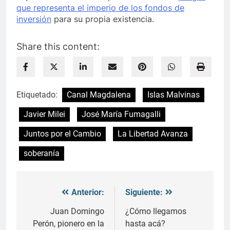
que representa el imperio de los fondos de
inversión
para su propia existencia.
Share this content:
Etiquetado:
Canal Magdalena
Islas Malvinas
Javier Milei
José María Fumagalli
Juntos por el Cambio
La Libertad Avanza
soberanía
Anterior:
Siguiente:
Navegación
de
Juan Domingo
¿Cómo llegamos
Perón, pionero en la
hasta acá?