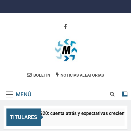
Saltar
al
contenido
Revista
BOLETÍN
NOTICIAS ALEATORIAS
Movimiento
MENÚ
La Salud en el G20: cuenta atrás y expectativas crecientes
TITULARES
3 Meses Atrás