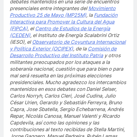
debates mantenidos en una serie de encuentros
presenciales entre integrantes del
Movimiento
Productivo 25 de Mayo (MP25M)
, la
Fundación
Interactiva para Promover la Cultura del Agua
(FIPCA)
, el
Centro de Estudios de la Energía
(CEDEN)
, el Instituto de Energía Scalabrini Ortiz
(IESO)
, el
Observatorio de Coyuntura Internacional
y Política Exterior (OCIPEX)
, de la
Comisión de
Desarrollo Productivo del Instituto Patria
y otros
militantes preocupados por los ataques a la
soberanía nacional, cuestión que para bien o para
mal será resuelta en las próximas elecciones
presidenciales. Mucho agradezco los intercambios
mantenidos en esos debates con Daniel Selser,
Carlos Norryh, Carlos Cleri, José Cudina, Julio
César Urien, Gerardo y Sebastián Ferreyra, Bruno
Capra, Jose Sbatella, Sergio Echebarrena, Andrés
Repar, Nicolás Canosa, Manuel Valenti y Ricardo
Capdevila, así como las opiniones y las
contribuciones al texto recibidas de Stella Martini,
Jorge Gaggero, Manuel Pedreira, Rubén Lamas,