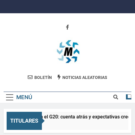
Saltar
al
contenido
Revista
BOLETÍN
NOTICIAS ALEATORIAS
Movimiento
MENÚ
La Salud en el G20: cuenta atrás y expectativas crecien
TITULARES
3 Meses Atrás