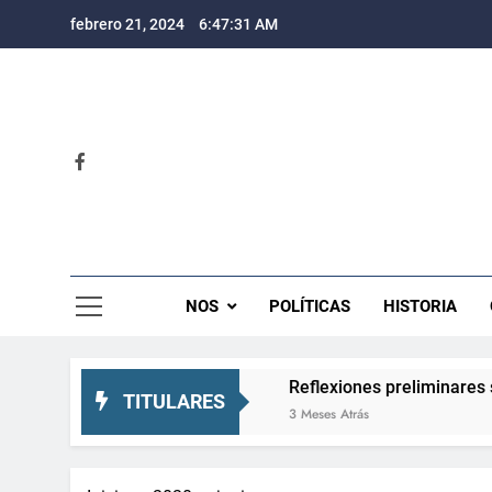
Saltar
febrero 21, 2024
6:47:32 AM
al
contenido
Rev
NOS
POLÍTICAS
HISTORIA
ectativas crecientes
Reflexiones preliminares sobre el 
TITULARES
3 Meses Atrás