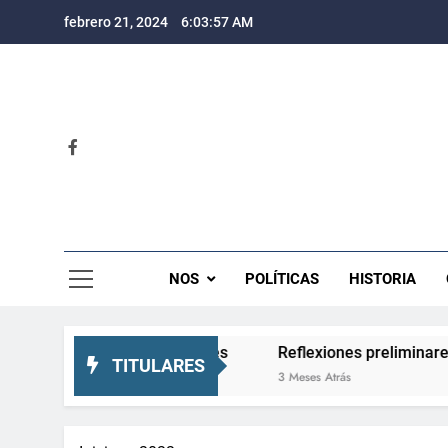
Saltar
febrero 21, 2024
6:03:58 AM
al
contenido
Rev
NOS
POLÍTICAS
HISTORIA
expectativas crecientes
Reflexiones preliminares sobre 
TITULARES
3 Meses Atrás