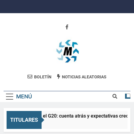
Saltar
al
contenido
Revista
BOLETÍN
NOTICIAS ALEATORIAS
Movimiento
MENÚ
La Salud en el G20: cuenta atrás y expectativas crecien
TITULARES
3 Meses Atrás