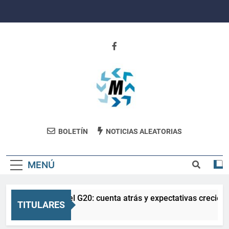
Saltar
al
contenido
Revista
BOLETÍN
NOTICIAS ALEATORIAS
Movimiento
MENÚ
La Salud en el G20: cuenta atrás y expectativas creciente
TITULARES
3 Meses Atrás