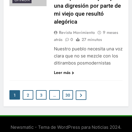
una digresión por parte de
mi viejo que resultó
alegórica
Revista Movimiento
9 meses
atrás
0
27 minutos
Nuestro pueblo necesita una voz
clara que no se mezcle con los
ditirambos posmodernistas
Leer más
1
2
3
…
30
Newsmatic - Tema de WordPress para Noticias 2024.