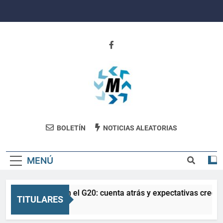
Saltar
al
contenido
Revista
BOLETÍN
NOTICIAS ALEATORIAS
Movimiento
MENÚ
La Salud en el G20: cuenta atrás y expectativas crecien
TITULARES
3 Meses Atrás