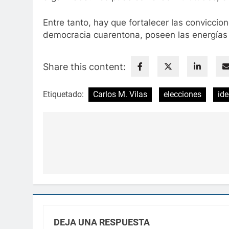
Entre tanto, hay que fortalecer las conviccio
democracia cuarentona, poseen las energías n
Share this content:
Etiquetado:
Carlos M. Vilas
elecciones
ide
Navegación
de
entradas
DEJA UNA RESPUESTA