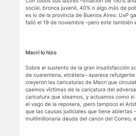
Con todos sus lastres –inflación de 150% anu
social, bronca juvenil, 40% o algo más de p
es lo de la provincia de Buenos Aires: UxP g
falló el 19 de noviembre –pero este también 
Macri lo hizo
Sobre el sustento de la gran insatisfacción so
de cuarentena, etcétera– aparece refulgente 
creyeron las caricaturas de Macri que circul
caemos víctimas de la caricatura del advers
caricatura que ideamos, y actuamos como si e
el vago de la reposera, ¡pero tampoco el Ari
que las causas judiciales que tiene abiertas 
multimillonaria deuda del canon del Correo, en