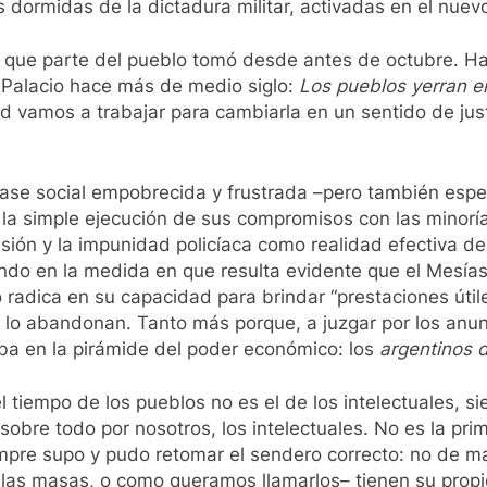
 dormidas de la dictadura militar, activadas en el nuev
 que parte del pueblo tomó desde antes de octubre. Ha
 Palacio hace más de medio siglo:
Los pueblos yerran en
ad vamos a trabajar para cambiarla en un sentido de just
e social empobrecida y frustrada –pero también espera
a simple ejecución de sus compromisos con las minorías
ón y la impunidad policíaca como realidad efectiva de la
cuando en la medida en que resulta evidente que el Mes
o radica en su capacidad para brindar “prestaciones útil
y lo abandonan. Tanto más porque, a juzgar por los anu
iba en la pirámide del poder económico: los
argentinos 
l tiempo de los pueblos no es el de los intelectuales, 
–sobre todo por nosotros, los intelectuales. No es la prim
siempre supo y pudo retomar el sendero correcto: no de 
o las masas, o como queramos llamarlos– tienen su prop