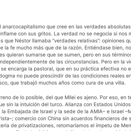
l anarcocapitalismo que cree en las verdades absolutas
inflame con sus gritos. La verdad no se negocia si nos m
n las que Néstor llamaba “verdades relativas”: opiniones 
la fe mucho más que de la razón. Entiéndase bien, no e
nes quieran sumarse que se sumen, pero en sus términos
e, independientemente de las circunstancias. Pero en l
 se encarga la pastoral, que en su práctica efectiva no e
l dogma no puede prescindir de las condiciones reales e
co, que trabajó muchos años como cura de una villa.
reno de lo posible, del que Milei es ajeno. Por eso, en té
 sin la intuición del turco. Alianza con Estados Unid
la Embajada de Israel y la sede de la AMIA– e Israel –
rista–; comercio con China sin acuerdos financieros de s
ateria de privatizaciones, retomaríamos el ímpetu de M