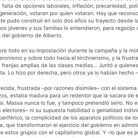
, falta de opciones laborales, inflación, precariedad, po
 generación, votaran por quien votaran. Hay que reconoc
tente pudo construir en solo dos años su trayecto desde l
s jóvenes y sus familias lo entendieron, para regocijo 
 del gobierno de Alberto.
sobre todo en su impostación durante la campaña y la mot
 peronismo y sobre todo hacia el kirchnerismo, y la frust
franjas amplias de las clases medias… Juntó a quienes t
ata. Lo hizo por derecha, pero otros ya lo habían hecho 
cida, frustrada –por razones disímiles– con el sistema 
azos, estaba madura para un redentor que la sacara de e
lei. Massa nunca lo fue, y tampoco pretendió serlo. No 
ctores– ni su supuesta habilidad o genialidad individu
periférico, la complicidad de los aparatos políticos de 
ia, que transformaron el ejercicio del gobierno en admin
e estos grupos con el capitalismo global. Y –lo que es 