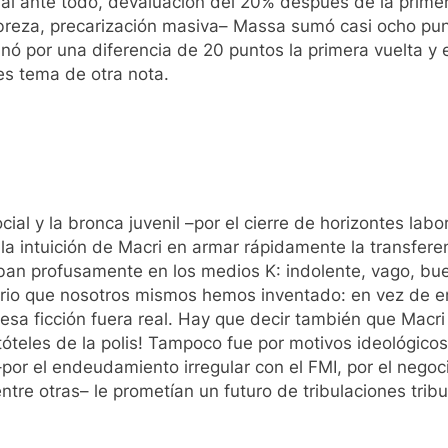
al ante todo, devaluación del 20% después de la primer
obreza, precarización masiva– Massa sumó casi ocho pun
anó por una diferencia de 20 puntos la primera vuelta 
es tema de otra nota.
cial y la bronca juvenil –por el cierre de horizontes la
la intuición de Macri en armar rápidamente la transfere
aban profusamente en los medios K: indolente, vago, bu
ario que nosotros mismos hemos inventado: en vez de en
sa ficción fuera real. Hay que decir también que Macri 
stóteles de la polis! Tampoco fue por motivos ideológico
–por el endeudamiento irregular con el FMI, por el negoci
tre otras– le prometían un futuro de tribulaciones tribu