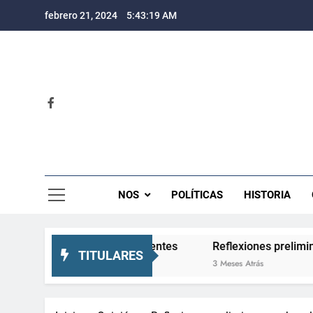
Saltar
febrero 21, 2024
5:43:20 AM
al
contenido
Rev
NOS
POLÍTICAS
HISTORIA
y expectativas crecientes
Reflexiones preliminares sobr
TITULARES
3 Meses Atrás