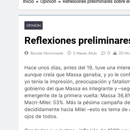
Inicio
Opinión
Reflexiones preliminares sobre 
OPINIÓN
Reflexiones preliminare
0
Revista Movimiento
3 Meses Atrás
20 Mi
Hace unos días, antes del 19, tuve una inter
aunque creía que Massa ganaba, y yo le conte
yo tenía la impresión, preocupación y fatali
gobierno del que Massa es integrante y –según
emergente de la primera vuelta: Massa 36,8%
Macri-Milei: 53%. Más la pésima campaña de 
decididamente hacia Milei –esto es tema de o
ojos de todos.