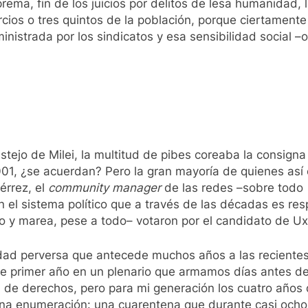
ema, fin de los juicios por delitos de lesa humanidad, li
ercios o tres quintos de la población, porque ciertamen
nistrada por los sindicatos y esa sensibilidad social –
estejo de Milei, la multitud de pibes coreaba la consig
2001, ¿se acuerdan? Pero la gran mayoría de quienes as
érrez, el
community manager
de las redes –sobre todo
el sistema político que a través de las décadas es resp
o y marea, pese a todo– votaron por el candidato de Ux
idad perversa que antecede muchos años a las recientes 
de primer año en un plenario que armamos días antes de
n de derechos, pero para mi generación los cuatro años d
ió una enumeración: una cuarentena que durante casi och