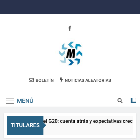
Saltar
al
contenido
Revista
BOLETÍN
NOTICIAS ALEATORIAS
Movimiento
MENÚ
La Salud en el G20: cuenta atrás y expectativas crecient
TITULARES
5 Meses Atrás