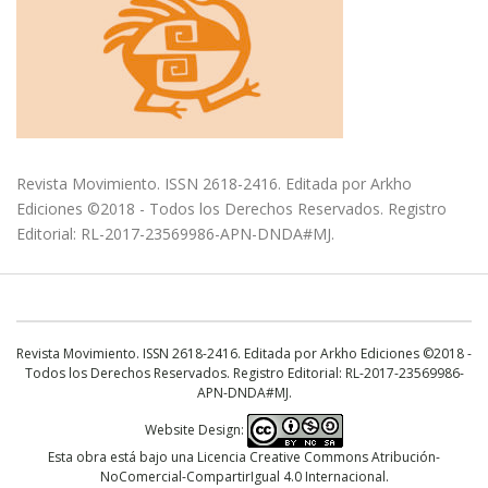
diciendo que inclusión también es enseñar
lenguaje de señas, o que haya un menú en
braille. La discusión así planteada por los
denominados grupos “antiderechos” tampoco
logra que otros sectores sociales se incluyan,
sino que las disidencias sexuales no sean
Revista Movimiento. ISSN 2618-2416. Editada por Arkho
incluidas. La discriminación entra en escena y se
Ediciones ©2018 - Todos los Derechos Reservados. Registro
esconde.
Editorial: RL-2017-23569986-APN-DNDA#MJ.
La Ley Nacional de Educación Sexual integral
26.150, aprobada en el año 2006, en su artículo
primero plantea que: “Todos los educandos
Revista Movimiento. ISSN 2618-2416. Editada por Arkho Ediciones ©2018 -
tienen derecho a recibir educación sexual
Todos los Derechos Reservados. Registro Editorial: RL-2017-23569986-
APN-DNDA#MJ.
integral en los establecimientos educativos
públicos, de gestión estatal y privada de las
Website Design:
jurisdicciones nacional, provincial, de la Ciudad
Esta obra está bajo una
Licencia Creative Commons Atribución-
NoComercial-CompartirIgual 4.0 Internacional
.