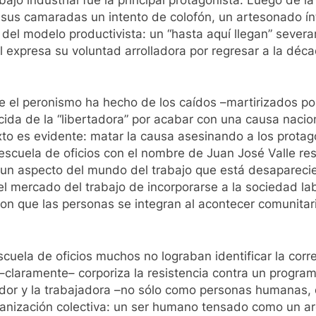
y sus camaradas un intento de colofón, un artesonado í
o del modelo productivista: un “hasta aquí llegan” sever
l expresa su voluntad arrolladora por regresar a la déc
que el peronismo ha hecho de los caídos –martirizados po
da de la “libertadora” por acabar con una causa nacion
to es evidente: matar la causa asesinando a los protagon
a escuela de oficios con el nombre de Juan José Valle r
r un aspecto del mundo del trabajo que está desapareci
ercado del trabajo de incorporarse a la sociedad labora
on que las personas se integran al acontecer comunitar
cuela de oficios muchos no lograban identificar la cor
 –claramente– corporiza la resistencia contra un program
jador y la trabajadora –no sólo como personas humanas,
nización colectiva: un ser humano tensado como un arc