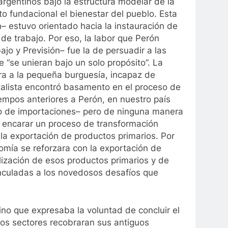
 argentinos bajo la estructura modelar de la
 fundacional el bienestar del pueblo. Esta
– estuvo orientado hacia la instauración de
e trabajo. Por eso, la labor que Perón
jo y Previsión– fue la de persuadir a las
 “se unieran bajo un solo propósito”. La
ra a la pequeña burguesía, incapaz de
talista encontró basamento en el proceso de
iempos anteriores a Perón, en nuestro país
ivo de importaciones– pero de ninguna manera
a encarar un proceso de transformación
a la exportación de productos primarios. Por
omía se reforzara con la exportación de
alización de esos productos primarios y de
inculadas a los novedosos desafíos que
ino que expresaba la voluntad de concluir el
dos sectores recobraran sus antiguos