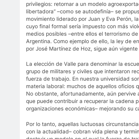
privilegios: retornar a un modelo agroexportad
libertadora” –como se autodefinía– se propus
movimiento liderado por Juan y Eva Perón, la
cuyo final formal sería impuesto con más viole
medios posibles –entre ellos el terrorismo d
Argentina. Como ejemplo de ello, la ley de e
por José Martínez de Hoz, sigue aún vigente 
La elección de Valle para denominar la escuel
grupo de militares y civiles que intentaron re
fuerza de trabajo. En nuestra universidad 
materia laboral: muchos de aquellos oficios 
No obstante, afortunadamente, aún pervive aq
que puede contribuir a recuperar la cadena 
organizaciones económicas– mejorando su ca
Por lo tanto, aquellas luctuosas circunstanci
con la actualidad– cobran vida plena y termi
destruir un modelo en el cual la fuerza de tra