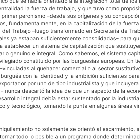
ómico que se había orientado a la integración total de los
ralidad la fuerza de trabajo, y que tuvo como propósito
el primer peronismo –desde sus orígenes y su concepción
 fundamentalmente, en la capitalización de la fuerza d
 del Trabajo –luego transformado en Secretaría de Traba
ales ya estaban suficientemente consolidadas– para que
a establecer un sistema de capitalización que sustituye
ario genuino e integral. Como sabemos, el sistema capi
vilegiado constituido por las burguesías europeas. En t
–vinculadas al quehacer comercial o al sector sustitut
 burgués con la identidad y la ambición suficientes par
exportador por uno de tipo industrialista y que incluyer
s– nunca descartó la idea de que un aspecto de la econ
arrollo integral debía estar sustentado por la industri
fico y tecnológico, tomando la punta en algunas áreas v
aniquilamiento no solamente se orientó al escarmiento, s
 retornar todo lo posible a un programa donde determina