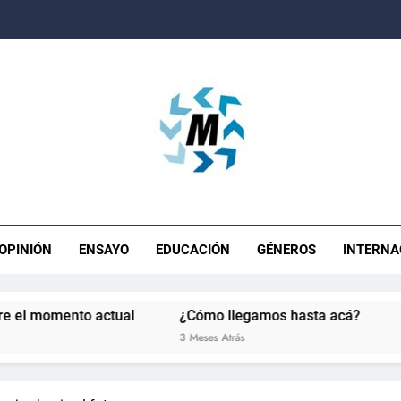
ista Movimiento
OPINIÓN
ENSAYO
EDUCACIÓN
GÉNEROS
INTERNA
to actual
¿Cómo llegamos hasta acá?
La soberaní
3 Meses Atrás
5 Meses Atrás