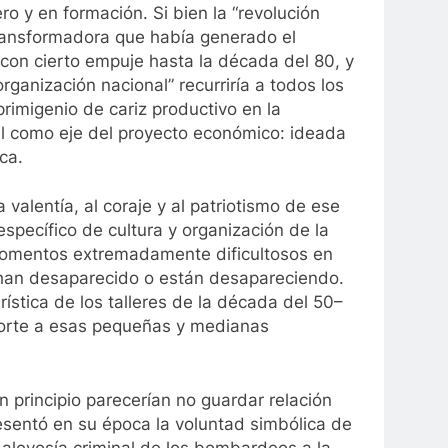
ro y en formación. Si bien la “revolución
 transformadora que había generado el
con cierto empuje hasta la década del 80, y
rganización nacional” recurriría a todos los
rimigenio de cariz productivo en la
tal como eje del proyecto económico: ideada
ca.
valentía, al coraje y al patriotismo de ese
 específico de cultura y organización de la
 momentos extremadamente dificultosos en
n han desaparecido o están desapareciendo.
stica de los talleres de la década del 50–
aporte a esas pequeñas y medianas
n principio parecerían no guardar relación
resentó en su época la voluntad simbólica de
a alevosía criminal de los bombardeos a la