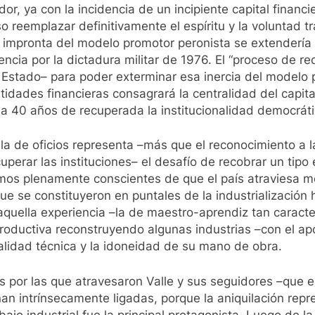
or, ya con la incidencia de un incipiente capital financie
o reemplazar definitivamente el espíritu y la voluntad
 impronta del modelo promotor peronista se extendería 
ncia por la dictadura militar de 1976. El “proceso de reo
e Estado– para poder exterminar esa inercia del modelo p
ntidades financieras consagrará la centralidad del capi
a 40 años de recuperada la institucionalidad democráti
a de oficios representa –más que el reconocimiento a la 
cuperar las instituciones– el desafío de recobrar un tipo
somos plenamente conscientes de que el país atraviesa
que se constituyeron en puntales de la industrializació
uella experiencia –la de maestro-aprendiz tan caracterí
productiva reconstruyendo algunas industrias –con el 
lidad técnica y la idoneidad de su mano de obra.
as por las que atravesaron Valle y sus seguidores –que e
nan intrínsecamente ligadas, porque la aniquilación rep
bajo industrial fue la principal protagonista. Luego de l