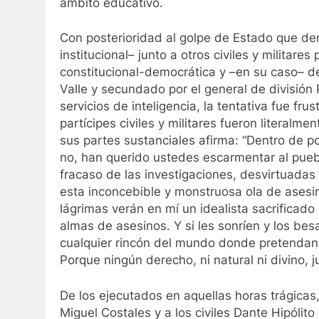
ámbito educativo.
Con posterioridad al golpe de Estado que der
institucional– junto a otros civiles y militare
constitucional-democrática y –en su caso– de
Valle y secundado por el general de división R
servicios de inteligencia, la tentativa fue fru
partícipes civiles y militares fueron literal
sus partes sustanciales afirma: “Dentro de 
no, han querido ustedes escarmentar al puebl
fracaso de las investigaciones, desvirtuadas 
esta inconcebible y monstruosa ola de asesin
lágrimas verán en mí un idealista sacrificado
almas de asesinos. Y si les sonríen y los bes
cualquier rincón del mundo donde pretendan e
Porque ningún derecho, ni natural ni divino, ju
De los ejecutados en aquellas horas trágicas,
Miguel Costales y a los civiles Dante Hipóli