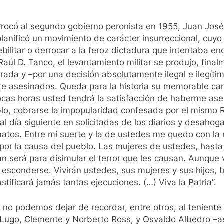
rocó al segundo gobierno peronista en 1955, Juan José 
s planificó un movimiento de carácter insurreccional, cuyo 
bilitar o derrocar a la feroz dictadura que intentaba e
aúl D. Tanco, el levantamiento militar se produjo, finalme
strada y –por una decisión absolutamente ilegal e ilegítim
mente asesinados. Queda para la historia su memorable ca
pocas horas usted tendrá la satisfacción de haberme ase
o, cobrarse la impopularidad confesada por el mismo Ro
al día siguiente en solicitadas de los diarios y desahog
atos. Entre mi suerte y la de ustedes me quedo con la m
 por la causa del pueblo. Las mujeres de ustedes, hasta
an será para disimular el terror que les causan. Aunque 
sconderse. Vivirán ustedes, sus mujeres y sus hijos, b
stificará jamás tantas ejecuciones. (…) Viva la Patria”.
 no podemos dejar de recordar, entre otros, al teniente 
to Lugo, Clemente y Norberto Ross, y Osvaldo Albedro –a