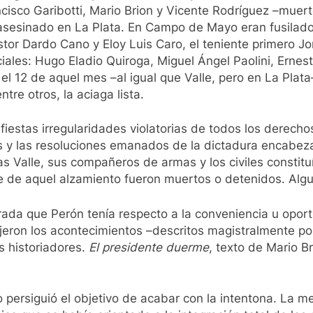
ncisco Garibotti, Mario Brion y Vicente Rodríguez –mue
asesinado en La Plata. En Campo de Mayo eran fusilado
stor Dardo Cano y Eloy Luis Caro, el teniente primero J
iales: Hugo Eladio Quiroga, Miguel Ángel Paolini, Erne
 el 12 de aquel mes –al igual que Valle, pero en La Plata–
re otros, la aciaga lista.
iestas irregularidades violatorias de todos los derecho
os y las resoluciones emanados de la dictadura encabez
s Valle, sus compañeros de armas y los civiles constituí
e de aquel alzamiento fueron muertos o detenidos. Algun
rada que Perón tenía respecto a la conveniencia u oportu
ujeron los acontecimientos –descritos magistralmente po
s historiadores.
El presidente duerme
, texto de Mario B
 persiguió el objetivo de acabar con la intentona. La me