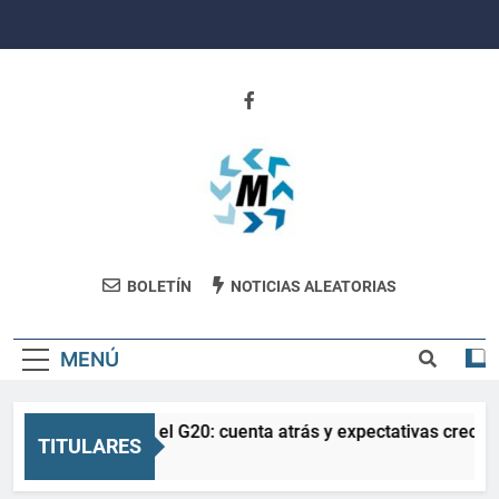
Saltar
al
contenido
Revista
BOLETÍN
NOTICIAS ALEATORIAS
Movimiento
MENÚ
La Salud en el G20: cuenta atrás y expectativas crecien
TITULARES
3 Meses Atrás