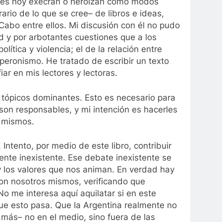
enes hoy execran o heroizan como modos
rio de lo que se cree– de libros e ideas,
abo entre ellos. Mi discusión con él no pudo
ad y por arbotantes cuestiones que a los
ítica y violencia; el de la relación entre
 peronismo. He tratado de escribir un texto
ar en mis lectores y lectoras.
s tópicos dominantes. Esto es necesario para
son responsables, y mi intención es hacerles
í mismos.
 Intento, por medio de este libro, contribuir
ente inexistente. Ese debate inexistente se
y los valores que nos animan. En verdad hay
on nosotros mismos, verificando que
me interesa aquí aquilatar si en este
que esto pasa. Que la Argentina realmente no
 más– no en el medio, sino fuera de las