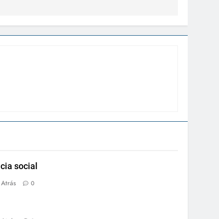
cia social
 Atrás
0