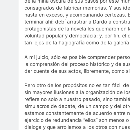
de la mina oscura de sus pasos por este mu
consagrados de fabricar memorias. Y sus idea
hasta en exceso, y acompañando certezas. Ex
terminar ahí: debí arrastrar a Dardo a constr
protagonistas de la novela les quemaron en las
voluntad popular y democracia; y, por fin, el
tan lejos de la hagiografía como de la galerí
A mi juicio, sólo es posible comprender pers
la comprensión del proceso histórico y de su
dar cuenta de sus actos, libremente, como si 
Pero otro de los propósitos no es tan fácil de
sin mayores ilusiones a la organización de l
refiere no solo a nuestro pasado, sino tambi
simulacros de debate, de un campo y del otr
estamos constantemente de acuerdo entre no
ejercicio de redundancia “ellos” son menos 
dialoga y que arrollamos a los otros con nue