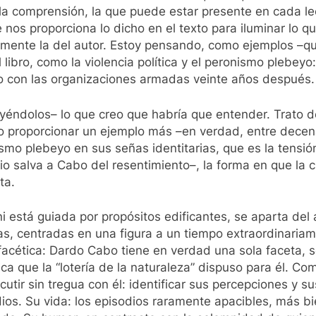
la comprensión, la que puede estar presente en cada le
nos proporciona lo dicho en el texto para iluminar lo q
mente la del autor. Estoy pensando, como ejemplos –qu
libro, como la violencia política y el peronismo plebey
do con las organizaciones armadas veinte años después.
tuyéndolos– lo que creo que habría que entender. Trato de
o proporcionar un ejemplo más –en verdad, entre decen
smo plebeyo en sus señas identitarias, que es la tensió
odio salva a Cabo del resentimiento–, la forma en que la
ta.
, ni está guiada por propósitos edificantes, se aparta de
as, centradas en una figura a un tiempo extraordinaria
ifacética: Dardo Cabo tiene en verdad una sola faceta,
ica que la “lotería de la naturaleza” dispuso para él. 
cutir sin tregua con él: identificar sus percepciones y s
dios. Su vida: los episodios raramente apacibles, más bi