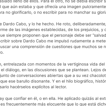
ado lleno de ellos. Para el otro, no se debía escribir 
n el que aún estaba y que ofrecía una imagen pulcramen
 no glorificarlo, o no escribir para no manchar su glori
e Dardo Cabo, y lo he hecho. He roto, deliberadamente,
rme de las imágenes establecidas, de los prejuicios, y
s que siempre proponen que el personaje debe ser “salvad
cribir sobre Dardo Cabo me impulsó rudamente a meter
, a buscar una comprensión de cuestiones que muchos se
ro.
l fin, entrelazada con momentos de la vertiginosa vida d
en el diálogo, en las discusiones que se plantean. Lejos d
unto de conversaciones abiertas que a su vez chacolot
que ese barullo disonante. Y en el hilo biográfico, hist
rio hacérselos explícitos al lector.
y que confiar en él, o en ella. He aplicado quizás al extr
sí, es frecuentemente más elocuente que lo que está dic