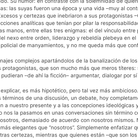
ndo. Su humor: en contraste con la solemnidad de qui
s: las suyas fueron una época y una vida –muy al contra
cesos y certezas que inebriaron a sus protagonistas –C
ucciones analíticas que tenían por pilar la responsabilid
 manos, entre ellas tres enigmas: el del vínculo entre pol
 del nexo entre orden, liderazgo y rebeldía plebeya en el
a policial de manyamientos, y no me queda más que confi
onajes complejos apartándolos de la banalización de lo
s protagonistas, que son mucho más que meros títeres: 
pudieran –de ahí la ficción– argumentar, dialogar por s
 explicar, es más hipotético, pero tal vez más ambicioso.
os términos de una discusión, un debate, hoy completam
én a nuestro presente y a las concepciones ideológicas 
o nos la pasamos en unas conversaciones sin término c
sotros, demasiado de acuerdo con nosotros mismos. No 
o más elegantes que “nosotros”. Simplemente enfatizar 
stras certezas, mientras que quienes están –que son los