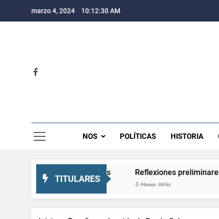
Saltar
marzo 4, 2024
10:12:31 AM
al
contenido
Rev
NOS
POLÍTICAS
HISTORIA
expectativas crecientes
Reflexiones preliminares sobre 
TITULARES
3 Meses Atrás