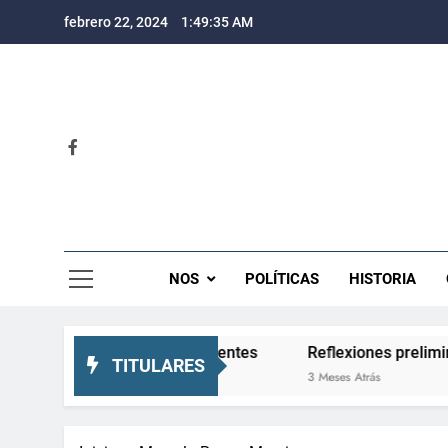
Saltar
febrero 22, 2024
1:49:35 AM
al
contenido
Rev
NOS
POLÍTICAS
HISTORIA
 atrás y expectativas crecientes
Reflexiones preliminar
TITULARES
3 Meses Atrás