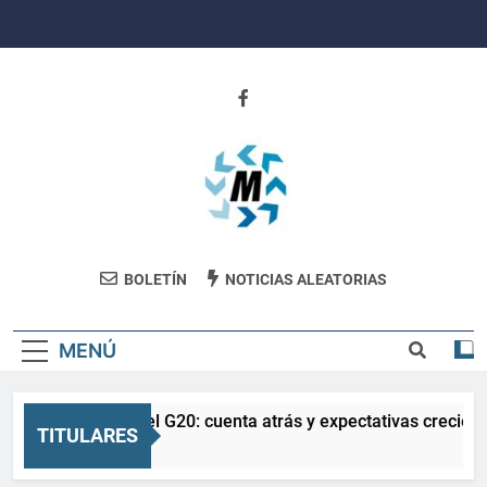
Saltar
al
contenido
Revista
BOLETÍN
NOTICIAS ALEATORIAS
Movimiento
MENÚ
La Salud en el G20: cuenta atrás y expectativas creciente
TITULARES
5 Meses Atrás