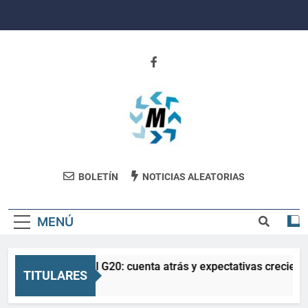
Saltar
al
contenido
Revista
BOLETÍN
NOTICIAS ALEATORIAS
Movimiento
MENÚ
La Salud en el G20: cuenta atrás y expectativas crecient
TITULARES
3 Meses Atrás