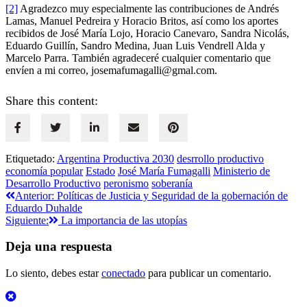
[2]
Agradezco muy especialmente las contribuciones de Andrés
Lamas, Manuel Pedreira y Horacio Britos, así como los aportes
recibidos de José María Lojo, Horacio Canevaro, Sandra Nicolás,
Eduardo Guillín, Sandro Medina, Juan Luis Vendrell Alda y
Marcelo Parra. También agradeceré cualquier comentario que
envíen a mi correo,
josemafumagalli@gmal.com
.
Share this content:
Etiquetado:
Argentina Productiva 2030
desrrollo productivo
economía popular
Estado
José María Fumagalli
Ministerio de
Desarrollo Productivo
peronismo
soberanía
Navegación
Anterior:
Políticas de Justicia y Seguridad de la gobernación de
Eduardo Duhalde
de
Siguiente:
La importancia de las utopías
entradas
Deja una respuesta
Lo siento, debes estar
conectado
para publicar un comentario.