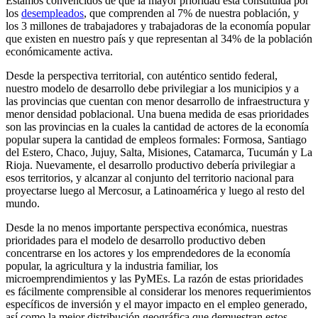
Estamos convencidos de que la mayor prioridad está constituida por
los
desempleados
, que comprenden al 7% de nuestra población, y
los 3 millones de trabajadores y trabajadoras de la economía popular
que existen en nuestro país y que representan al 34% de la población
económicamente activa.
Desde la perspectiva territorial, con auténtico sentido federal,
nuestro modelo de desarrollo debe privilegiar a los municipios y a
las provincias que cuentan con menor desarrollo de infraestructura y
menor densidad poblacional. Una buena medida de esas prioridades
son las provincias en la cuales la cantidad de actores de la economía
popular supera la cantidad de empleos formales: Formosa, Santiago
del Estero, Chaco, Jujuy, Salta, Misiones, Catamarca, Tucumán y La
Rioja. Nuevamente, el desarrollo productivo debería privilegiar a
esos territorios, y alcanzar al conjunto del territorio nacional para
proyectarse luego al Mercosur, a Latinoamérica y luego al resto del
mundo.
Desde la no menos importante perspectiva económica, nuestras
prioridades para el modelo de desarrollo productivo deben
concentrarse en los actores y los emprendedores de la economía
popular, la agricultura y la industria familiar, los
microemprendimientos y las PyMEs. La razón de estas prioridades
es fácilmente comprensible al considerar los menores requerimientos
específicos de inversión y el mayor impacto en el empleo generado,
así como la mejor distribución geográfica que demuestran estos